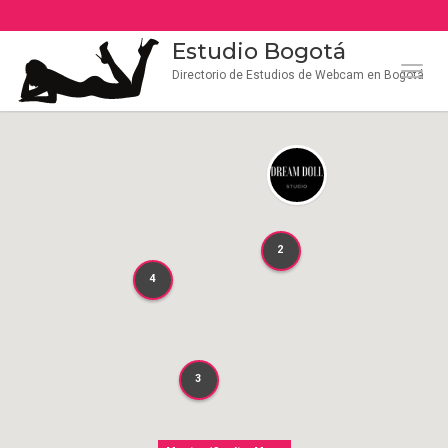
Estudio Bogotá
Naveg
Directorio de Estudios de Webcam en Bogotá
2
2
4
4
3
3