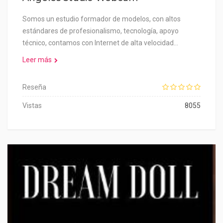
Somos un estudio formador de modelos, con altos
estándares de profesionalismo, tecnología, apoyo
técnico, contamos con Internet de alta velocidad…
Leer más
Reseña
Vistas
8055