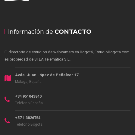
Información de
CONTACTO
El directorio de estudios de webcamers en Bogotá, EstudioBogota.com
es propiedad de STEA Telemática S.L.
Avda. Juan López de Peñalver 17
Málaga, España
+34 951043840
Teléfono España
+57 1 3826764
Teléfono Bogotá