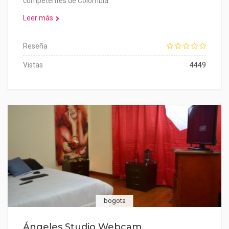
competentes de Colombia.
Leer más
Reseña
Vistas
4449
bogota
Ángeles Studio Webcam