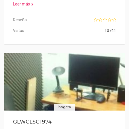
Leer más
Reseña
Vistas
10741
bogota
GLWCLSC1974