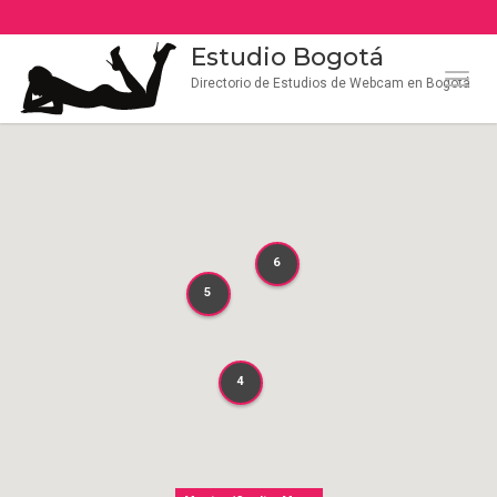
Estudio Bogotá
Naveg
Directorio de Estudios de Webcam en Bogotá
6
6
5
5
4
4