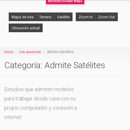
Mostrar/Ocultar Mapa
Mapa de ruta
Terreno
Satélite
Zoom In
Zoom Out
Ubicación actual
Inicio
Los anuncios
Admite Satélites
Categoría: Admite Satélites
Estudios que admiten modelos
para trabajar desde casa con su
propio computador y conexión a
internet