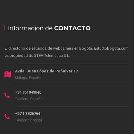
Información de
CONTACTO
El directorio de estudios de webcamers en Bogotá, EstudioBogota.com
es propiedad de STEA Telemática S.L.
Avda. Juan López de Peñalver 17
Málaga, España
+34 951043840
Teléfono España
+57 1 3826764
Teléfono Bogotá