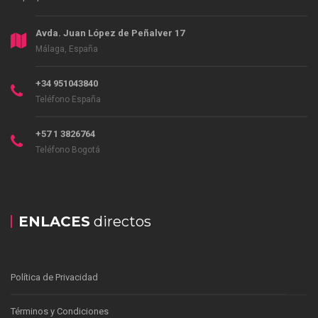
Avda. Juan López de Peñalver 17
Málaga, España
+34 951043840
Teléfono España
+57 1 3826764
Teléfono Bogotá
ENLACES
directos
Política de Privacidad
Términos y Condiciones