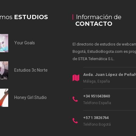
imos
ESTUDIOS
Información de
CONTACTO
Your Goals
El directorio de estudios de webca
Bogotá, EstudioBogota.com es pro
de STEA Telemática S.L.
Estudios 3c Norte
Avda. Juan López de Peñal
Málaga, España
+34 951043840
Honey Girl Studio
Teléfono España
+57 1 3826764
Teléfono Bogotá