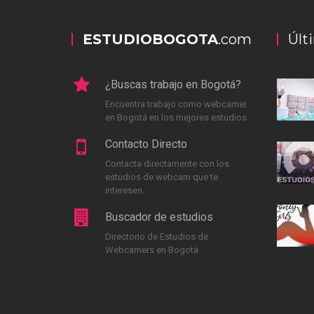
ESTUDIOBOGOTA
.com
Últ
¿Buscas trabajo en Bogotá?
Encuentra trabajo como webcamer
en Bogotá en los mejores estudios.
Contacto Directo
Contacta directamente con los
estudios de webcam que te
interesen.
Buscador de estudios
Directorio de Estudios de
Webcamers en Bogotá